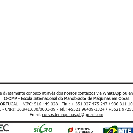
te
4 km / 9 minutos
 2,5 Km / 5 minutos
tos
le diretamente conosco através dos nossos contactos via WhatsApp ou em
CFOMP - Escola Internacional do Manobrador de Máquinas em Obras
ORTUGAL – NIPC: 516 449 028 - Tlm: + 351 927 475 247 / 936 311 1
L - CNPJ: 16.941.630/0001-09 - Tel.: +5521 96409-1324 / +5521 9725
Email:
cursosdemaquinas.pt@gmail.com