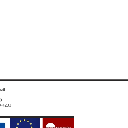
ail
00
8-4233