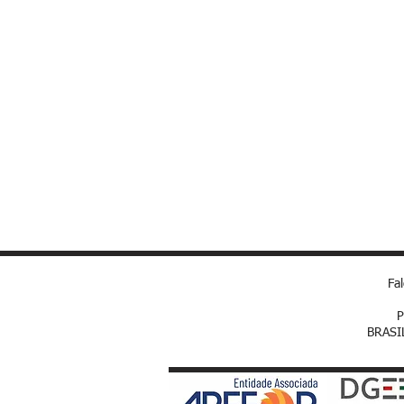
Acessos por transportes públicos:
Metro: Linha Vermelha (Saída Olaias)
Autocarros:
756 - Olaias – Junqueira
793 - Roma Areeiro – Marvila
280 - Cais Sodré – Estação do Orien
Táxis: Praça de Táxis a 1 minuto
Outros acessos:
Aeroporto de Lisboa / 2ª Circular – 
Estação de Comboios Roma-Areeiro –
Alameda – 1 Km / 2 minutos
Parque das Nações – 7 Km / 10 minu
Baixa de Lisboa – 7Km / 10 minutos
Fa
P
BRASI