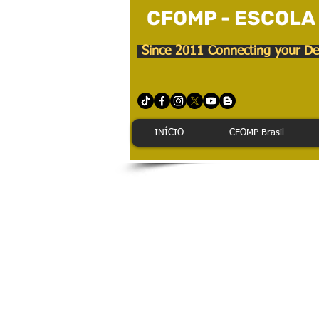
CFOMP - ESCOLA
Since 2011 Connecting your De
INÍCIO
CFOMP Brasil
Como ch
Segue abaixo algumas indicações refe
O LISBOA BIZ situa-se em Lisboa, na 
do Ramada Hotel, pelo que possuí exc
Localização:
Acesso ao mapa:
https://www.google.pt/maps/place
m1!1s0xd1933b8b5b87c2b:0x990e
Coordenadas GPS: 38º44´20.6”6N 