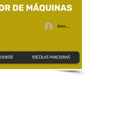
OR DE MÁQUINAS
Anmelden
VIDEOS
ESCOLAS PARCEIRAS
localizado junto ao metro das Olaias e
 de acesso a Lisboa.
,-9.1243019,17z/data=!3m1!4b1!4m2!3