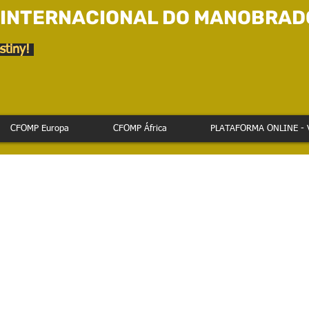
 INTERNACIONAL DO MANOBRAD
stiny!
CFOMP Europa
CFOMP África
PLATAFORMA ONLINE - 
egar ao local da formação teórica?
rentes à nossa localização, as quais poderá fornecer aos seus formandos.
freguesia do Areeiro, a 10 minutos do Aeroporto e Gare do Oriente. Está 
elentes acessos quer por transportes públicos quer pelos principais eixos
/Avenida+Engenheiro+Arantes+e+Oliveira,+1900+Lisboa/@38.7409204
a9acb62682c7
9º07´30.2”W